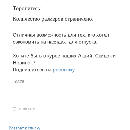
Торопитесь!
Количество размеров ограничено.
Отличная возможность для тех,
кто хотел
сэкономить на нарядах
для отпуска.
Xoтите быть в куpсе нaших Aкций, Скидoк и
Hoвинoк?
Пoдпишитеcь на
paccылку
10875
01.08.2019
Возврат к списку